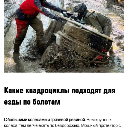
CFMOTO ФИНАНС
Дилеры
ЛИЗИНГ
Найти дилера
СТАТЬ ПОСТАВЩИКОМ
Конфигуратор
Стать дилером
Какие квадроциклы подходят для
езды по болотам
С большими колесами и грязевой резиной.
Чем крупнее
колеса, тем легче ехать по бездорожью. Мощный протектор с