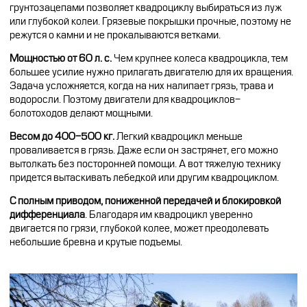
грунтозацепами позволяет квадроциклу выбираться из луж
или глубокой колеи. Грязевые покрышки прочные, поэтому не
режутся о камни и не прокалываются ветками.
Мощностью от 60 л. с.
Чем крупнее колеса квадроцикла, тем
большее усилие нужно прилагать двигателю для их вращения.
Задача усложняется, когда на них налипает грязь, трава и
водоросли. Поэтому двигатели для квадроциклов-
болотоходов делают мощными.
Весом до 400-500 кг.
Легкий квадроцикл меньше
проваливается в грязь. Даже если он застрянет, его можно
вытолкать без посторонней помощи. А вот тяжелую технику
придется вытаскивать лебедкой или другим квадроциклом.
С полным приводом, пониженной передачей и блокировкой
дифференциала
. Благодаря им квадроцикл уверенно
двигается по грязи, глубокой колее, может преодолевать
небольшие бревна и крутые подъемы.