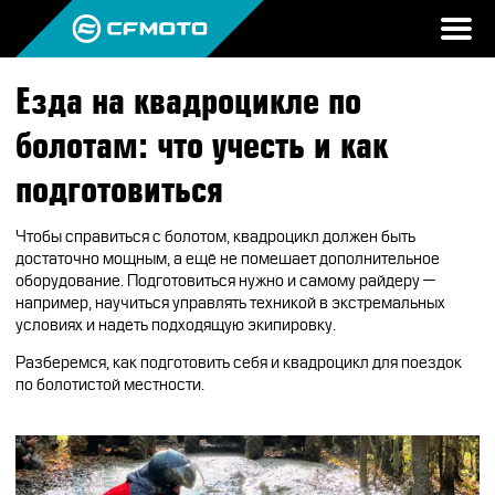
Езда на квадроцикле по
ПРОДУКЦИЯ
болотам: что учесть и как
МИР CFMOTO
КВАДРОЦИКЛЫ
подготовиться
НОВОСТИ
МОТОЦИКЛЫ
О CFMOTO
Чтобы справиться с болотом, квадроцикл должен быть
ВОПРОС-ОТВЕТ
достаточно мощным, а ещё не помешает дополнительное
ЭКИПИРОВКА
ГАЛЕРЕЯ
оборудование. Подготовиться нужно и самому райдеру —
ТЕСТ-ДРАЙВ
например, научиться управлять техникой в экстремальных
НАШИ ПОБЕДЫ
АКСЕССУАРЫ
условиях и надеть подходящую экипировку.
CFMOTO ЭКСПЕРТ
ТЕСТ-ДРАЙВ CFMOTO
ПУТЕШЕСТВИЯ
ЗАПЧАСТИ
Разберемся, как подготовить себя и квадроцикл для поездок
ВХОД
по болотистой местности.
ДЛЯ ДИЛЕРОВ
CFMOTO EXPERIENCE
CFMOTO EXPERIENCE
КВАДРОЦИКЛЫ
МАСЛО
CFMOTO РЕКОМЕНДУЕТ
CFMOTO Х СИМАЧЁВ
CFMOTO TRAVEL
МОТОЦИКЛЫ