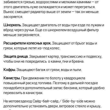
забивается грязью, водорослями и мелкими камнями — от
этого двигатель хуже охлаждается и может перегреться.
Вынос смещает радиатор выше от земли — так он меньше
засоряется.
Шноркель.
Защищает двигатель от воды при езде по лужам и
вброд через ручьи. Еще со шноркелем воздушный фильтр
меньше загрязняется.
Расширители колесных арок.
Защищают от брызг воды и
грязи, которые летят из-под колес.
Защита днища
. Закрывает картер, трансмиссию и подвеску,
чтобы они не повредились о камни, пни и бревна.
Кофры.
Защищают багаж от грязи, воды и пыли.
Канистры.
При движении по болоту у квадроцикла
повышенный расход топлива. Поэтому в дальней поездке
понадобится дополнительный запас бензина, который удобно
перевозить в канистрах.
На мотовездеход Сайд-бай-сайд / Side-by-side можно
дополнительно установить двери, ветровое стекло и крышу,