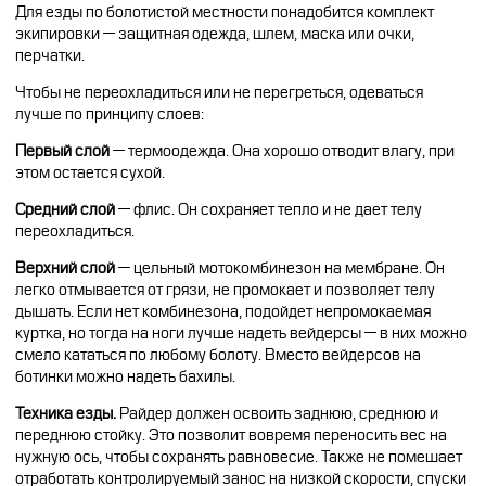
Для езды по болотистой местности понадобится комплект
экипировки — защитная одежда, шлем, маска или очки,
перчатки.
Чтобы не переохладиться или не перегреться, одеваться
лучше по принципу слоев:
Первый слой
— термоодежда. Она хорошо отводит влагу, при
этом остается сухой.
Средний слой
— флис. Он сохраняет тепло и не дает телу
переохладиться.
Верхний слой
— цельный мотокомбинезон на мембране. Он
легко отмывается от грязи, не промокает и позволяет телу
дышать. Если нет комбинезона, подойдет непромокаемая
куртка, но тогда на ноги лучше надеть вейдерсы — в них можно
смело кататься по любому болоту. Вместо вейдерсов на
ботинки можно надеть бахилы.
Техника езды.
Райдер должен освоить заднюю, среднюю и
переднюю стойку. Это позволит вовремя переносить вес на
нужную ось, чтобы сохранять равновесие. Также не помешает
отработать контролируемый занос на низкой скорости, спуски