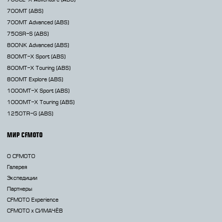
700MT
(ABS)
700MT Advanced
(ABS)
750SR-S
(ABS)
800NK
Advanced (ABS)
800MT-X
Sport (ABS)
800MT-X
Touring (ABS)
800MT
Explore (ABS)
1000MT-X
Sport (ABS)
1000MT-X
Touring (ABS)
1250TR-G
(ABS)
МИР CFMOTO
О CFMOTO
Галерея
Экспедиции
Партнеры
CFMOTO Experience
CFMOTO х СИМАЧЁВ