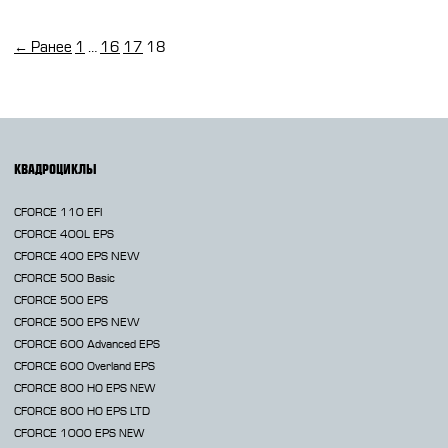
CFMOTO ФИНАНС
Дилеры
ЛИЗИНГ
← Ранее
1
…
16
17
18
Найти дилера
СТАТЬ ПОСТАВЩИКОМ
Конфигуратор
Стать дилером
КВАДРОЦИКЛЫ
CFORCE 110 EFI
CFORCE 400L EPS
CFORCE 400 EPS NEW
CFORCE 500 Basic
CFORCE 500 EPS
CFORCE 500 EPS NEW
CFORCE 600 Advanced EPS
CFORCE 600 Overland EPS
CFORCE 800 HO EPS
NEW
CFORCE 800 HO EPS LTD
CFORCE 1000 EPS
NEW