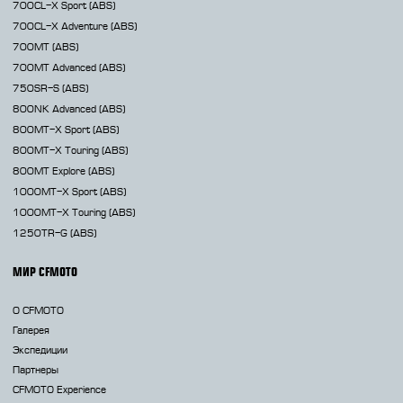
700CL-X
Sport (ABS)
700CL-X
Adventure (ABS)
700MT
(ABS)
700MT Advanced
(ABS)
750SR-S
(ABS)
800NK
Advanced (ABS)
800MT-X
Sport (ABS)
800MT-X
Touring (ABS)
800MT
Explore (ABS)
1000MT-X
Sport (ABS)
1000MT-X
Touring (ABS)
1250TR-G
(ABS)
МИР CFMOTO
О CFMOTO
Галерея
Экспедиции
Партнеры
CFMOTO Experience