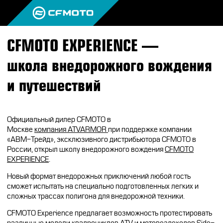
CFMOTO EXPERIENCE —
ПРОДУКЦИЯ
школа внедорожного вождения
МИР CFMOTO
КВАДРОЦИКЛЫ
и путешествий
НОВОСТИ
МОТОЦИКЛЫ
О CFMOTO
ВОПРОС-ОТВЕТ
ЭКИПИРОВКА
ГАЛЕРЕЯ
Официальный дилер CFMOTO в
Москве
ко
мпания
ATVARMOR
при поддержке компании
ТЕСТ-ДРАЙВ
«АВМ-Трейд», эксклюзивного дистрибьютора CFMOTO в
НАШИ ПОБЕДЫ
АКСЕССУАРЫ
России, открыл школу внедорожного вождения
CFMOTO
CFMOTO ЭКСПЕРТ
EXPERIENCE
.
ТЕСТ-ДРАЙВ CFMOTO
ПУТЕШЕСТВИЯ
ЗАПЧАСТИ
ВХОД
Новый формат внедорожных приключений любой гость
ДЛЯ ДИЛЕРОВ
CFMOTO EXPERIENCE
CFMOTO EXPERIENCE
КВАДРОЦИКЛЫ
МАСЛО
сможет испытать на специально подготовленных легких и
сложных трассах полигона для внедорожной техники.
CFMOTO РЕКОМЕНДУЕТ
CFMOTO Х СИМАЧЁВ
CFMOTO TRAVEL
МОТОЦИКЛЫ
CFMOTO Experience предлагает возможность протестировать