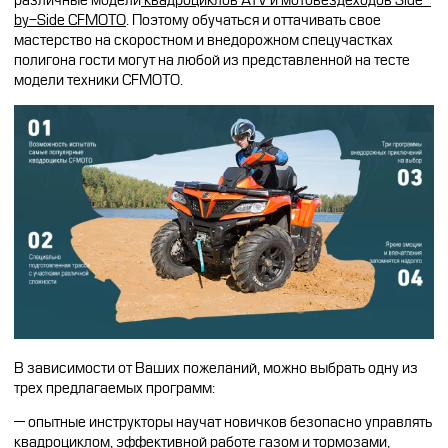
различные модели
квадроциклов
ATV и мотовездеходов
Side-
CFMOTO ФИНАНС
by-
Side
CFMOTO
. Поэтому обучаться и оттачивать свое
Дилеры
мастерство на скоростном и внедорожном спецучастках
ЛИЗИНГ
полигона гости могут на любой из представленной на тесте
модели техники CFMOTO.
Найти дилера
СТАТЬ ПОСТАВЩИКОМ
Конфигуратор
Стать дилером
В зависимости от Ваших пожеланий, можно выбрать одну из
трех предлагаемых программ:
— опытные инструкторы научат новичков безопасно управлять
квадроциклом, эффективной работе газом и тормозами,