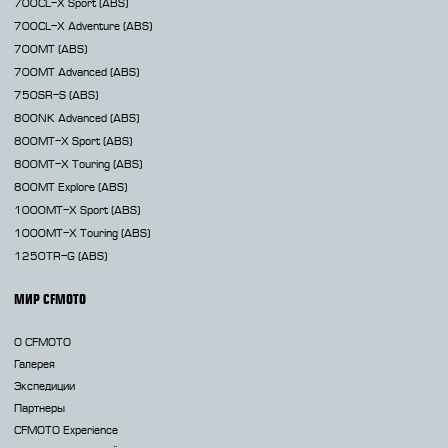
700CL-X
Sport (ABS)
700CL-X
Adventure (ABS)
700MT
(ABS)
700MT Advanced
(ABS)
750SR-S
(ABS)
800NK
Advanced (ABS)
800MT-X
Sport (ABS)
800MT-X
Touring (ABS)
800MT
Explore (ABS)
1000MT-X
Sport (ABS)
1000MT-X
Touring (ABS)
1250TR-G
(ABS)
МИР CFMOTO
О CFMOTO
Галерея
Экспедиции
Партнеры
CFMOTO Experience