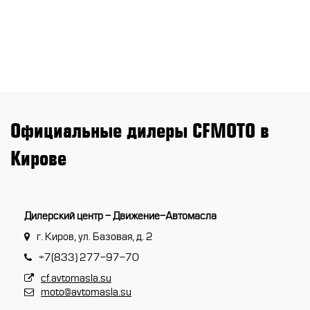
CFMOTO ФИНАНС
Дилеры
ЛИЗИНГ
Найти дилера
СТАТЬ ПОСТАВЩИКОМ
Конфигуратор
Стать дилером
Официальные дилеры CFMOTO в
Кирове
Дилерский центр - Движение-Автомасла
г. Киров, ул. Базовая, д. 2
+7(833) 277-97-70
cf.avtomasla.su
moto@avtomasla.su