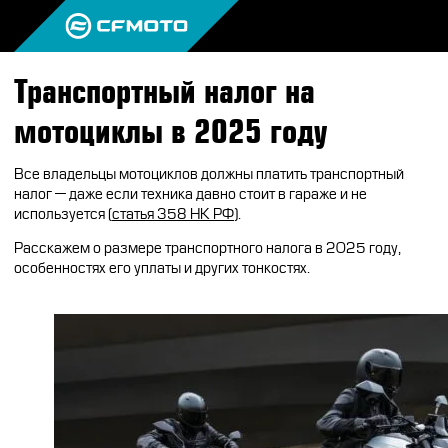
Транспортный налог на
ПРОДУКЦИЯ
мотоциклы в 2025 году
МИР CFMOTO
КВАДРОЦИКЛЫ
Все владельцы мотоциклов должны платить транспортный
НОВОСТИ
налог — даже если техника давно стоит в гараже и не
МОТОЦИКЛЫ
О CFMOTO
используется (
статья 358 НК РФ
).
ВОПРОС-ОТВЕТ
ЭКИПИРОВКА
ГАЛЕРЕЯ
Расскажем о размере транспортного налога в 2025 году,
ТЕСТ-ДРАЙВ
особенностях его уплаты и других тонкостях.
НАШИ ПОБЕДЫ
АКСЕССУАРЫ
CFMOTO ЭКСПЕРТ
ТЕСТ-ДРАЙВ CFMOTO
ПУТЕШЕСТВИЯ
ЗАПЧАСТИ
ВХОД
ДЛЯ ДИЛЕРОВ
CFMOTO EXPERIENCE
CFMOTO EXPERIENCE
КВАДРОЦИКЛЫ
МАСЛО
CFMOTO РЕКОМЕНДУЕТ
CFMOTO Х СИМАЧЁВ
CFMOTO TRAVEL
МОТОЦИКЛЫ