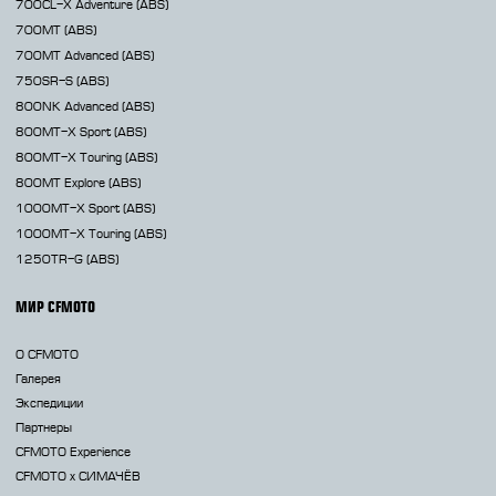
700CL-X
Adventure (ABS)
700MT
(ABS)
700MT Advanced
(ABS)
750SR-S
(ABS)
800NK
Advanced (ABS)
800MT-X
Sport (ABS)
800MT-X
Touring (ABS)
800MT
Explore (ABS)
1000MT-X
Sport (ABS)
1000MT-X
Touring (ABS)
1250TR-G
(ABS)
МИР CFMOTO
О CFMOTO
Галерея
Экспедиции
Партнеры
CFMOTO Experience
CFMOTO х СИМАЧЁВ