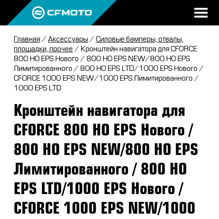
Главная
/
Аксессуары
/
Силовые бамперы, отвалы,
ПРОДУКЦИЯ
площадки, прочее
/ Кронштейн навигатора для CFORCE
800 HO EPS Нового / 800 HO EPS NEW/800 HO EPS
МИР CFMOTO
Лимитированного / 800 HO EPS LTD/1000 EPS Нового /
КВАДРОЦИКЛЫ
CFORCE 1000 EPS NEW/1000 EPS Лимитированного /
НОВОСТИ
1000 EPS LTD
МОТОЦИКЛЫ
О CFMOTO
Кронштейн навигатора для
ВОПРОС-ОТВЕТ
ЭКИПИРОВКА
ГАЛЕРЕЯ
CFORCE 800 HO EPS Нового /
ТЕСТ-ДРАЙВ
НАШИ ПОБЕДЫ
АКСЕССУАРЫ
800 HO EPS NEW/800 HO EPS
CFMOTO ЭКСПЕРТ
ТЕСТ-ДРАЙВ CFMOTO
ПУТЕШЕСТВИЯ
ЗАПЧАСТИ
Лимитированного / 800 HO
ВХОД
ДЛЯ ДИЛЕРОВ
CFMOTO EXPERIENCE
CFMOTO EXPERIENCE
КВАДРОЦИКЛЫ
МАСЛО
EPS LTD/1000 EPS Нового /
CFMOTO РЕКОМЕНДУЕТ
CFMOTO Х СИМАЧЁВ
CFMOTO TRAVEL
МОТОЦИКЛЫ
CFORCE 1000 EPS NEW/1000