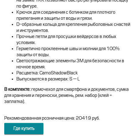
на замке YKK позволяют быстро регулировать посадку
по фигуре.
Крючок для соединения с ботинком для плотного
прилегания и защиты от воды и грязи.
D-образные кольца для крепления рыболовных снастей
и инструментов.
Прочные петли для просушки вейдерсов в любых
условиях.
Герметично проклеенные швы и молнии для 100%
защиты от воды.
Светоотражающие элементы 3M для безопасности в
ночное время.
Расцветка: CamoShadowBlack
Выпускаются в размерах: S — L
В комплекте:
гермочехол для смартфона и документов, сумка
для хранения и переноски, ремень, рем. набор (клей +
заплатка).
Рекомендованная розничная цена: 20419 руб.
Где купить