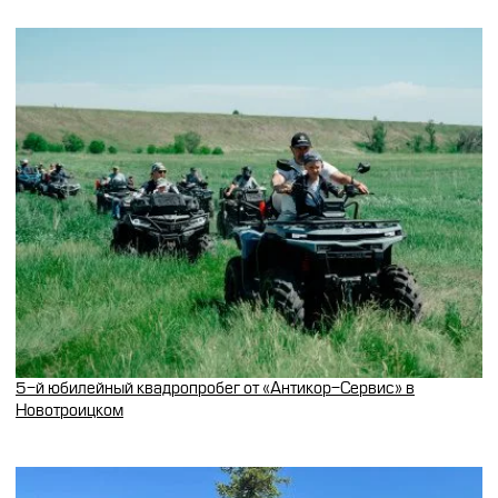
5-й юбилейный квадропробег от «Антикор-Сервис» в
Новотроицком