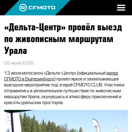
«Дельта-Центр» провёл выезд
ПРОДУКЦИЯ
по живописным маршрутам
МИР CFMOTO
КВАДРОЦИКЛЫ
Урала
НОВОСТИ
МОТОЦИКЛЫ
О CFMOTO
02 июля 2026
ВОПРОС-ОТВЕТ
ЭКИПИРОВКА
ГАЛЕРЕЯ
13 июня мотосалон «Дельта-Центр» (официальный
дилер
ТЕСТ-ДРАЙВ
CFMOTO в Екатеринбурге
) провёл яркое и захватывающее
НАШИ ПОБЕДЫ
АКСЕССУАРЫ
выездное мероприятие под эгидой CFMOTO CLUB. Участники
CFMOTO ЭКСПЕРТ
отправились в увлекательное путешествие по живописным
ТЕСТ-ДРАЙВ CFMOTO
ПУТЕШЕСТВИЯ
ЗАПЧАСТИ
маршрутам Урала, окунувшись в атмосферу приключений и
ВХОД
красоты уральских просторов.
ДЛЯ ДИЛЕРОВ
CFMOTO EXPERIENCE
CFMOTO EXPERIENCE
КВАДРОЦИКЛЫ
МАСЛО
CFMOTO РЕКОМЕНДУЕТ
CFMOTO Х СИМАЧЁВ
CFMOTO TRAVEL
МОТОЦИКЛЫ