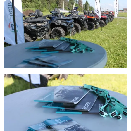
CFMOTO ФИНАНС
Дилеры
ЛИЗИНГ
Найти дилера
СТАТЬ ПОСТАВЩИКОМ
Конфигуратор
Стать дилером