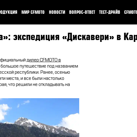
РОДУКЦИЯ
МИР CFMOTO
НОВОСТИ
ВОПРОС-ОТВЕТ
ТЕСТ-ДРАЙВ
CFMOT
КВАДРОЦИКЛЫ
О CFMOTO
ТЕСТ-ДРАЙВ C
а»: экспедиция «Дискавери» в Ка
МОТОЦИКЛЫ
ГАЛЕРЕЯ
CFMOTO EXPER
ЭКИПИРОВКА
НАШИ ПОБЕДЫ
CFMOTO TRA
(официальный
дилер CFMOTO в
в большое путешествие под названием
АКСЕССУАРЫ
ПУТЕШЕСТВИЯ
сской республики. Ранее, осенью
ти места, и все были настолько
ЗАПЧАСТИ
CFMOTO EXPERIENCE
рая, что решили не откладывать на
МАСЛО
CFMOTO Х СИМАЧЁВ
CFMOTO РЕКОМЕНДУЕТ
CFMOTO ФИНАНС
ЛИЗИНГ