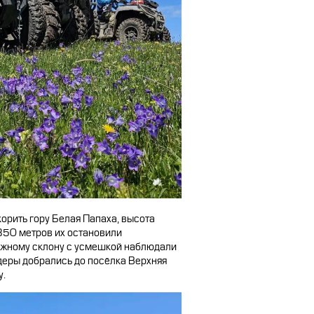
орить гору Белая Папаха, высота
850 метров их остановили
ежному склону с усмешкой наблюдали
деры добрались до посёлка Верхняя
у.