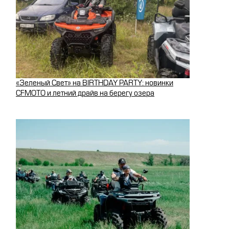
«Зеленый Свет» на BIRTHDAY PARTY: новинки
CFMOTO и летний драйв на берегу озера