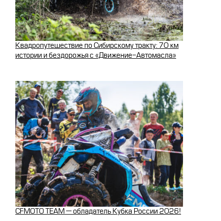
Квадропутешествие по Сибирскому тракту: 70 км
истории и бездорожья с «Движение-Автомасла»
CFMOTO TEAM — обладатель Кубка России 2026!