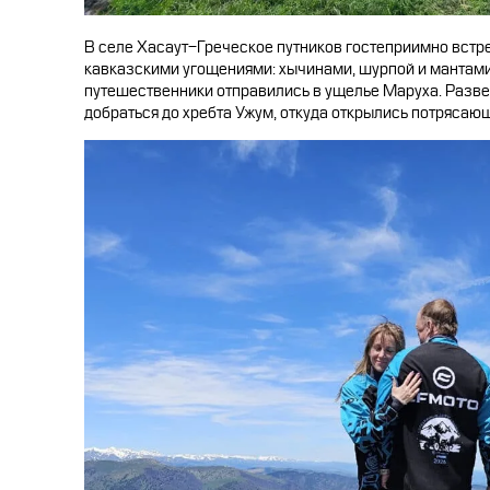
В селе Хасаут-Греческое путников гостеприимно встр
кавказскими угощениями: хычинами, шурпой и мантами.
путешественники отправились в ущелье Маруха. Разве
добраться до хребта Ужум, откуда открылись потрясаю