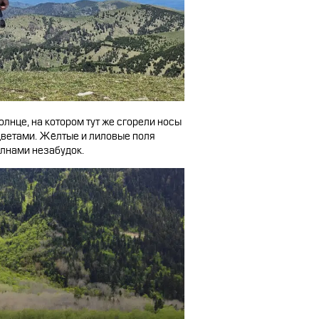
олнце, на котором тут же сгорели носы
цветами. Жёлтые и лиловые поля
олнами незабудок.