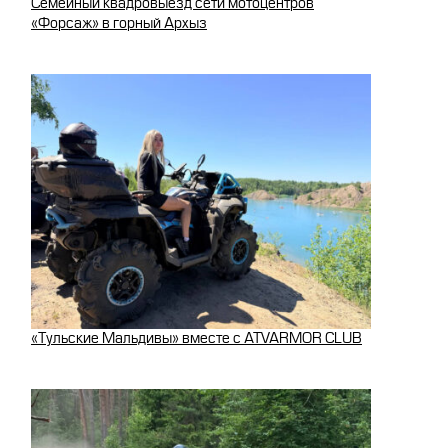
Семейный квадровыезд сети мотоцентров
«Форсаж» в горный Архыз
«Тульские Мальдивы» вместе с ATVARMOR CLUB