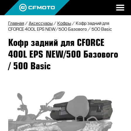
Главная
/
Аксессуары
/
Кофры
/ Кофр задний для
ПРОДУКЦИЯ
CFORCE 400L EPS NEW/500 Базового / 500 Basic
Кофр задний для CFORCE
МИР CFMOTO
КВАДРОЦИКЛЫ
400L EPS NEW/500 Базового
НОВОСТИ
МОТОЦИКЛЫ
О CFMOTO
/ 500 Basic
ВОПРОС-ОТВЕТ
ЭКИПИРОВКА
ГАЛЕРЕЯ
ТЕСТ-ДРАЙВ
НАШИ ПОБЕДЫ
АКСЕССУАРЫ
CFMOTO ЭКСПЕРТ
ТЕСТ-ДРАЙВ CFMOTO
ПУТЕШЕСТВИЯ
ЗАПЧАСТИ
ВХОД
ДЛЯ ДИЛЕРОВ
CFMOTO EXPERIENCE
CFMOTO EXPERIENCE
КВАДРОЦИКЛЫ
МАСЛО
CFMOTO РЕКОМЕНДУЕТ
CFMOTO Х СИМАЧЁВ
CFMOTO TRAVEL
МОТОЦИКЛЫ