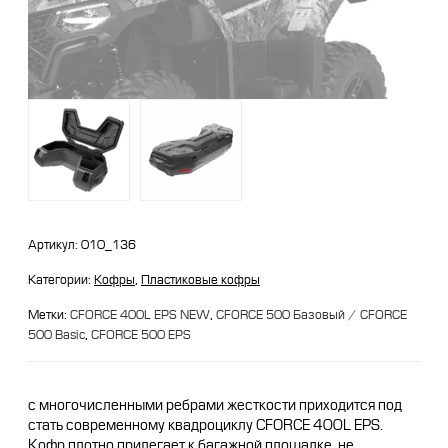
CFMOTO ФИНАНС
Дилеры
ЛИЗИНГ
Найти дилера
СТАТЬ ПОСТАВЩИКОМ
Конфигуратор
Стать дилером
Артикул:
010_136
Категории:
Кофры
,
Пластиковые кофры
Метки:
CFORCE 400L EPS NEW
,
CFORCE 500 Базовый / CFORCE
500 Basic
,
CFORCE 500 EPS
с многочисленными ребрами жесткости приходится под
стать современному квадроциклу CFORCE 400L EPS.
Кофр плотно прилегает к багажной площадке, не