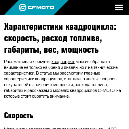
Характеристики квадроцикла:
ПРОДУКЦИЯ
скорость, расход топлива,
МИР CFMOTO
КВАДРОЦИКЛЫ
габариты, вес, мощность
НОВОСТИ
МОТОЦИКЛЫ
О CFMOTO
Рассматривая к покупке
квадроцикл
, многие обращают
ВОПРОС-ОТВЕТ
внимание не только на бренд и дизайн, но и на технические
ЭКИПИРОВКА
ГАЛЕРЕЯ
характеристики. В статье мы рассмотрим главные
ТЕСТ-ДРАЙВ
характеристики квадроциклов, ответим на частые вопросы
НАШИ ПОБЕДЫ
АКСЕССУАРЫ
покупателей о значениях мощности, расхода топлива,
CFMOTO ЭКСПЕРТ
габаритах и расскажем о моделях квадроциклов CFMOTO, на
ТЕСТ-ДРАЙВ CFMOTO
ПУТЕШЕСТВИЯ
ЗАПЧАСТИ
которые стоит обратить внимание.
ВХОД
ДЛЯ ДИЛЕРОВ
CFMOTO EXPERIENCE
CFMOTO EXPERIENCE
КВАДРОЦИКЛЫ
МАСЛО
Скорость
CFMOTO РЕКОМЕНДУЕТ
CFMOTO Х СИМАЧЁВ
CFMOTO TRAVEL
МОТОЦИКЛЫ