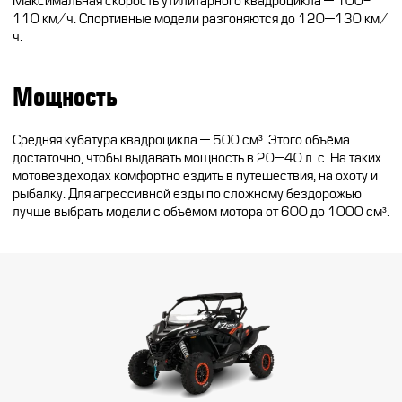
Максимальная скорость утилитарного квадроцикла — 100-
CFMOTO ФИНАНС
110 км/ч. Спортивные модели разгоняются до 120—130 км/
Дилеры
ч.
ЛИЗИНГ
Найти дилера
СТАТЬ ПОСТАВЩИКОМ
Мощность
Конфигуратор
Стать дилером
Средняя кубатура квадроцикла — 500 см³
. Этого объёма
достаточно, чтобы выдавать мощность в 20—40 л. с. На таких
мотовездеходах комфортно ездить в путешествия, на охоту и
рыбалку. Для агрессивной езды по сложному бездорожью
лучше выбрать модели с объёмом мотора от 600 до 1000 см³.