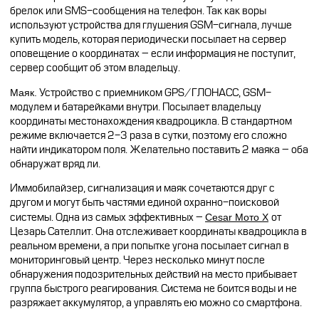
брелок или SMS-сообщения на телефон. Так как воры
используют устройства для глушения GSM-сигнала, лучше
купить модель, которая периодически посылает на сервер
оповещение о координатах – если информация не поступит,
сервер сообщит об этом владельцу.
Маяк.
Устройство с приемником GPS/ГЛОНАСС, GSM-
модулем и батарейками внутри. Посылает владельцу
координаты местонахождения квадроцикла. В стандартном
режиме включается 2-3 раза в сутки, поэтому его сложно
найти индикатором поля. Желательно поставить 2 маяка – оба
обнаружат вряд ли.
Иммобилайзер, сигнализация и маяк сочетаются друг с
другом и могут быть частями единой охранно-поисковой
системы. Одна из самых эффективных –
Cesar Мото Х
от
Цезарь Сателлит. Она отслеживает координаты квадроцикла в
реальном времени, а при попытке угона посылает сигнал в
мониторинговый центр.
Через несколько минут после
обнаружения подозрительных действий на место прибывает
группа быстрого реагирования. Система не боится воды и не
разряжает аккумулятор, а управлять ею можно со смартфона.