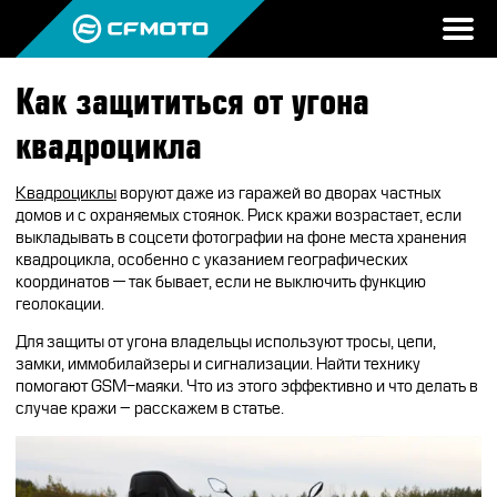
Как защититься от угона
ПРОДУКЦИЯ
квадроцикла
МИР CFMOTO
КВАДРОЦИКЛЫ
Квадроциклы
воруют даже из гаражей во дворах частных
НОВОСТИ
домов и с охраняемых стоянок. Риск кражи возрастает, если
МОТОЦИКЛЫ
О CFMOTO
выкладывать в соцсети фотографии на фоне места хранения
ВОПРОС-ОТВЕТ
квадроцикла, особенно с указанием географических
ЭКИПИРОВКА
ГАЛЕРЕЯ
координатов — так бывает, если не выключить функцию
ТЕСТ-ДРАЙВ
геолокации.
НАШИ ПОБЕДЫ
АКСЕССУАРЫ
CFMOTO ЭКСПЕРТ
Для защиты от угона владельцы используют тросы, цепи,
ТЕСТ-ДРАЙВ CFMOTO
ПУТЕШЕСТВИЯ
ЗАПЧАСТИ
замки, иммобилайзеры и сигнализации. Найти технику
ВХОД
помогают GSM-маяки. Что из этого эффективно и что делать в
ДЛЯ ДИЛЕРОВ
CFMOTO EXPERIENCE
CFMOTO EXPERIENCE
КВАДРОЦИКЛЫ
МАСЛО
случае кражи – расскажем в статье.
CFMOTO РЕКОМЕНДУЕТ
CFMOTO Х СИМАЧЁВ
CFMOTO TRAVEL
МОТОЦИКЛЫ