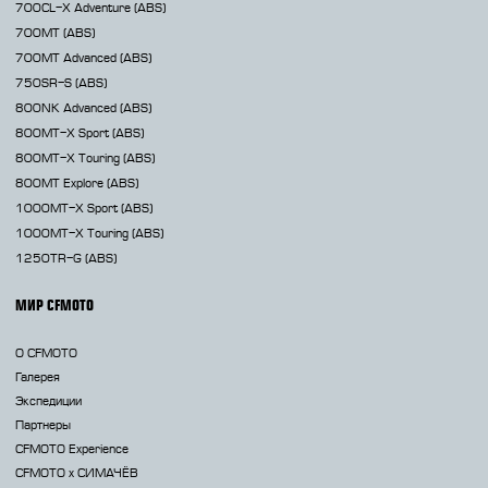
700CL-X
Adventure (ABS)
700MT
(ABS)
700MT Advanced
(ABS)
750SR-S
(ABS)
800NK
Advanced (ABS)
800MT-X
Sport (ABS)
800MT-X
Touring (ABS)
800MT
Explore (ABS)
1000MT-X
Sport (ABS)
1000MT-X
Touring (ABS)
1250TR-G
(ABS)
МИР CFMOTO
О CFMOTO
Галерея
Экспедиции
Партнеры
CFMOTO Experience
CFMOTO х СИМАЧЁВ