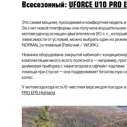
Всесезонный:
UFORCE U10 PRO E
Это самая мощная, проходимая и комфортная модель в
За счет новой платформы она получила внушительную 
мотовездеход оснащен двигателем на 90 л. с., который 
зависимости от условий, можно выбрать один из реж
NORMAL) и плавный (Рабочий / WORK).
Новинка оборудована закрытой кабиной с кондиционеро
комплектации много всего полезного — например, прог
дюймовая приборка с навигатором и офлайн-картами. 
помощи при спуске — она поддерживает безопасную с
колес.
У мотовездехода есть 6-местная версия для поездок 
PRO EPS Highland
.