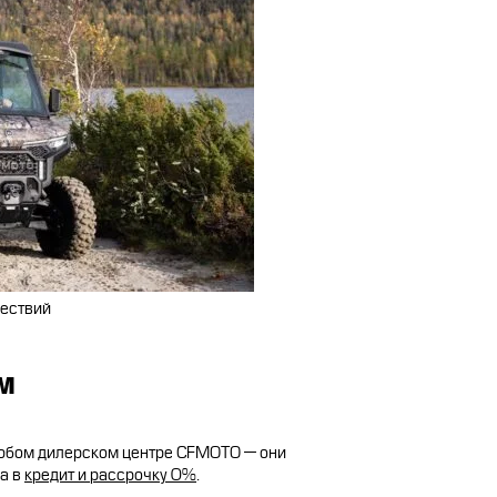
шествий
ом
любом дилерском центре CFMOTO — они
ка в
кредит и рассрочку 0%
.