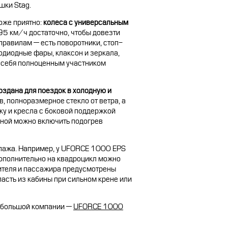
шки Stag.
оже приятно:
колеса с универсальным
 95 км/ч достаточно, чтобы довезти
правилам — есть поворотники, стоп-
одиодные фары, клаксон и зеркала,
ь себя полноценным участником
оздана для поездок в холодную и
, полноразмерное стекло от ветра, а
ку и кресла с боковой поддержкой
сной можно включить подогрев
ипажа. Например, у UFORCE 1000 EPS
Дополнительно на квадроцикл можно
ителя и пассажира предусмотрены
пасть из кабины при сильном крене или
в большой компании —
UFORCE 1000