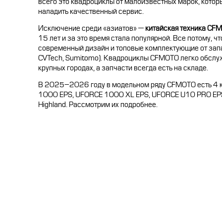
всего это квадроциклы от малоизвестных марок, котор
наладить качественный сервис.
Исключение среди «азиатов» —
китайская техника CF
15 лет и за это время стала популярной. Все потому, чт
современный дизайн и топовые комплектующие от запа
CVTech, Sumitomo). Квадроциклы CFMOTO легко обслуж
крупных городах, а запчасти всегда есть на складе.
В 2025–2026 году в модельном ряду CFMOTO есть 4 
1000 EPS, UFORCE 1000 XL EPS, UFORCE U10 PRO EPS
Highland. Рассмотрим их подробнее.