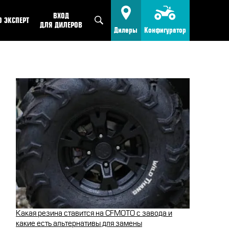
ВХОД
O ЭКСПЕРТ
ДЛЯ ДИЛЕРОВ
Дилеры
Конфигуратор
FMOTO
КВАДРОЦИКЛЫ
Найти дилера
IENCE
МОТОЦИКЛЫ
Стать дилером
VEL
Какая резина ставится на CFMOTO с завода и
какие есть альтернативы для замены