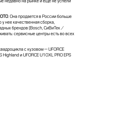
ые недавно на рынке и еще не успели
MOTO
. Она продается в России больше
о у нее качественная сборка,
дных брендов (Bosch, CиВиТек /
ивать: сервисные центры есть во всех
квадроцикла с кузовом — UFORCE
 Highland и UFORCE U10XL PRO EPS