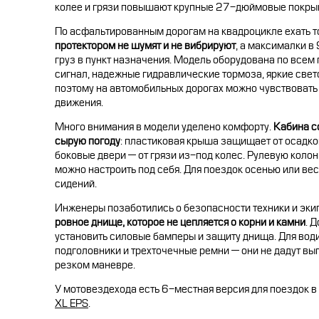
колее и грязи повышают крупные 27-дюймовые покры
По асфальтированным дорогам на квадроцикле ехать т
протектором не шумят и не вибрируют
, а максималки в
груз в пункт назначения. Модель оборудована по всем 
сигнал, надежные гидравлические тормоза, яркие свет
поэтому на автомобильных дорогах можно чувствоват
движения.
Много внимания в модели уделено комфорту.
Кабина с
сырую погоду
: пластиковая крыша защищает от осадков
боковые двери — от грязи из-под колес. Рулевую колон
можно настроить под себя. Для поездок осенью или ве
сидений.
Инженеры позаботились о безопасности техники и эк
ровное днище, которое не цепляется о корни и камни
. 
установить силовые бамперы и защиту днища. Для вод
подголовники и трехточечные ремни — они не дадут вы
резком маневре.
У мотовездехода есть 6-местная версия для поездок 
XL EPS
.