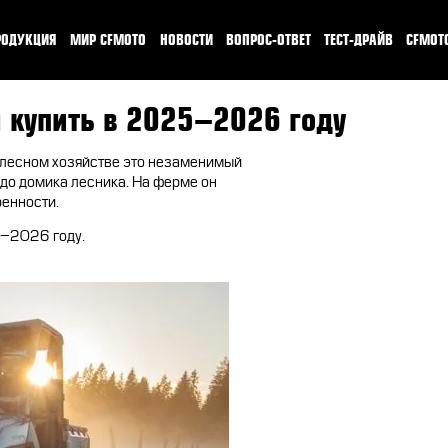
РОДУКЦИЯ
МИР CFMOTO
НОВОСТИ
ВОПРОС-ОТВЕТ
ТЕСТ-ДРАЙВ
CFMOT
КВАДРОЦИКЛЫ
О CFMOTO
ТЕСТ-ДРАЙВ C
 купить в 2025–2026 году
МОТОЦИКЛЫ
ГАЛЕРЕЯ
CFMOTO EXPER
В лесном хозяйстве это незаменимый
до домика лесника. На ферме он
ЭКИПИРОВКА
НАШИ ПОБЕДЫ
CFMOTO TRA
ренности.
АКСЕССУАРЫ
ПУТЕШЕСТВИЯ
5–2026 году.
ЗАПЧАСТИ
CFMOTO EXPERIENCE
МАСЛО
CFMOTO Х СИМАЧЁВ
CFMOTO РЕКОМЕНДУЕТ
CFMOTO ФИНАНС
ЛИЗИНГ