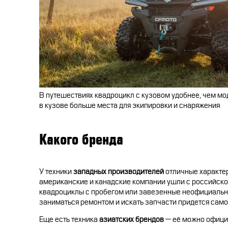
В путешествиях квадроцикл с кузовом удобнее, чем мо
в кузове больше места для экипировки и снаряжения
Какого бренда
У техники
западных производителей
отличные характер
американские и канадские компании ушли с российског
квадроциклы с пробегом или завезенные неофициально.
заниматься ремонтом и искать запчасти придется сам
Еще есть техника
азиатских брендов
— её можно официа