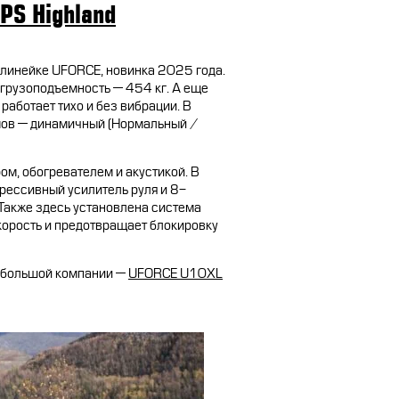
PS Highland
 линейке UFORCE, новинка 2025 года.
грузоподъемность — 454 кг. А еще
работает тихо и без вибрации. В
имов — динамичный (Нормальный /
м, обогревателем и акустикой. В
рессивный усилитель руля и 8-
Также здесь установлена система
корость и предотвращает блокировку
в большой компании —
UFORCE U10XL