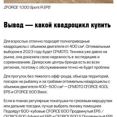
ZFORCE 1000 Sport R EPS
Вывод — какой квадроцикл купить
Для взрослых отлично подходят полноприводные
квадроциклы с объемом двигателя от 400 см³. Оптимальным
выбором в
2023
году будет CFMOTO. Техника уже давно на
рынке, она доказала свою надежность в экспедициях и
соревнованиях. Дилерские центры бренда есть во всех
регионах, поэтому с обслуживанием точно не будет проблем.
Для прогулок без тяжелого офф-роуда, объезда территорий,
поездок на рыбалку и за грибами оптимальны квадроциклы с
объемом двигателя 400
–
500 см³ — CFMOTO CFORCE 400L
EPS и CFORCE 500
Basic
.
Если в планах регулярные покатушки по грязевым маршрутам
или дальние поездки, лучше выбрать технику помощнее.
Подойдут 600-кубовые CFORCE 600 Продвинутый EPS /
CFORCE 600 Advanced EPS и CFORCE 600 S Продвинутый EPS