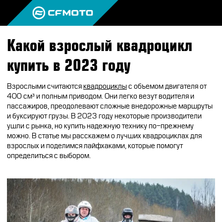
Какой взрослый квадроцикл
ПРОДУКЦИЯ
купить в 2023 году
МИР CFMOTO
КВАДРОЦИКЛЫ
Взрослыми считаются
квадроциклы
с объемом двигателя от
НОВОСТИ
400 см³ и полным приводом. Они легко везут водителя и
МОТОЦИКЛЫ
О CFMOTO
пассажиров, преодолевают сложные внедорожные маршруты
ВОПРОС-ОТВЕТ
и буксируют грузы. В
2023
году некоторые производители
ЭКИПИРОВКА
ГАЛЕРЕЯ
ушли с рынка, но купить надежную технику по-прежнему
ТЕСТ-ДРАЙВ
можно. В статье мы расскажем о лучших квадроциклах для
НАШИ ПОБЕДЫ
АКСЕССУАРЫ
взрослых и поделимся лайфхаками, которые помогут
CFMOTO ЭКСПЕРТ
определиться с выбором.
ТЕСТ-ДРАЙВ CFMOTO
ПУТЕШЕСТВИЯ
ЗАПЧАСТИ
ВХОД
ДЛЯ ДИЛЕРОВ
CFMOTO EXPERIENCE
CFMOTO EXPERIENCE
КВАДРОЦИКЛЫ
МАСЛО
CFMOTO РЕКОМЕНДУЕТ
CFMOTO Х СИМАЧЁВ
CFMOTO TRAVEL
МОТОЦИКЛЫ