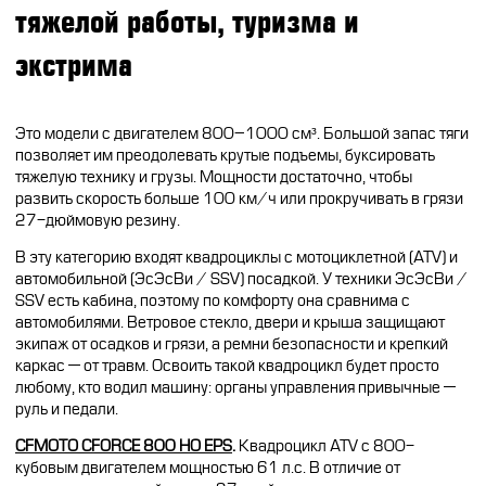
тяжелой работы, туризма и
экстрима
Это модели с двигателем 800
–
1000 см³. Большой запас тяги
позволяет им преодолевать крутые подъемы, буксировать
тяжелую технику и грузы. Мощности достаточно, чтобы
развить скорость больше 100 км/ч или прокручивать в грязи
27-дюймовую резину.
В эту категорию входят квадроциклы с мотоциклетной (ATV) и
автомобильной (ЭсЭсВи / SSV) посадкой.
У техники
ЭсЭсВи /
SSV
есть кабина, поэтому по комфорту она сравнима с
автомобилями. Ветровое стекло, двери и крыша защищают
экипаж от осадков и грязи, а ремни безопасности и крепкий
каркас — от травм. Освоить такой
квадроцикл
будет просто
любому, кто водил машину: органы управления привычные —
руль и педали.
CFMOTO CFORCE 800 HO EPS
.
Квадроцикл ATV с 800-
кубовым двигателем мощностью 61 л.с. В отличие от