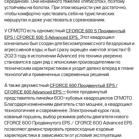
серединой». Они ненамного тяжелее «пятисоток», поэтому
устойчивы на болотах. При этом мощности уже достаточно,
чтобы комфортно чувствовать себя на туристических
маршрутах и даже участвовать в соревнованиях.
У CFMOTO есть одноместный
CFORCE 600 S Продвинутый
EPS / CFORCE 600 S Advanced EPS.
Этот квадроцикл
изначально был создан для бескомпромиссного бездорожья и
агрессивной езды, и был сразу окрещён «мечтой эгоиста»! В
2023 году в исполнении Advanced эта техника уверенно
становится в один ряд с японскими производителями по
техническим характеристикам и уходит далеко вперед в плане
технологий и примененных современных решений.
А также двухместный
CFORCE 600 Продвинутый EPS /
CFORCE 600 Advanced EPS
—
более продвинутый
представитель линейки 600-кубовых квадроциклов CFMOTO.
Благодаря изменениям двигатель стал мощнее, а квадроцикл
технологичнее и современнее. Электронный курок газа,
кованый поршень, выбор режимов работы двигателя нового
CFORCE 600 Продвинутого EPS / CFORCE 600 Advanced EPS
позволяют демонстрировать превосходные ездовые
характеристики в зависимости от условий эксплуатации.