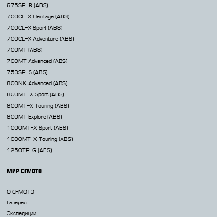
675SR-R
(ABS)
700CL-X
Heritage (ABS)
700CL-X
Sport (ABS)
700CL-X
Adventure (ABS)
700MT
(ABS)
700MT Advanced
(ABS)
750SR-S
(ABS)
800NK
Advanced (ABS)
800MT-X
Sport (ABS)
800MT-X
Touring (ABS)
800MT
Explore (ABS)
1000MT-X
Sport (ABS)
1000MT-X
Touring (ABS)
1250TR-G
(ABS)
МИР CFMOTO
О CFMOTO
Галерея
Экспедиции