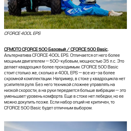
CFORCE 400L EPS
CFMOTO CFORCE 500 Базовый / CFORCE 500 Basic
.
Альтернатива CFORCE 400L EPS. Отличается от него более
мощным двигателем — 500-кубовым, мощностью
35
л.с. Это
делает квадроцикл более проходимым. CFORCE 500
Basic
стоит столько же, сколько и 400L EPS — все из-за более
скромной комплектации. Например, в стоке у квадроцикла нет
усилителя руля. Без него техникой сложнее управлять на
низкой скорости, а на руки передается больше вибрации — это
уменьшает уровень комфорта. Еще в стоке нет лебедки, но ее
можно докупить позже. Если набор опций не критичен, то
CFORCE 500
Basic
будет отличным выбором.