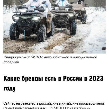
CFMOTO ФИНАНС
Дилеры
ЛИЗИНГ
Найти дилера
СТАТЬ ПОСТАВЩИКОМ
Конфигуратор
Стать дилером
Квадроциклы CFMOTO с автомобильной и мотоциклетной
посадкой
Какие бренды есть в России в
2023
году
Сейчас на рынке есть российские и китайские производители.
Самый популярный из них — CFMOTO. Одна из причин