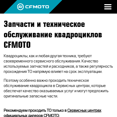
Запчасти и техническое
ПРОДУКЦИЯ
обслуживание квадроциклов
МИР CFMOTO
КВАДРОЦИКЛЫ
CFMOTO
НОВОСТИ
МОТОЦИКЛЫ
О CFMOTO
Квадроциклы, как и любая другая техника, требуют
ВОПРОС-ОТВЕТ
своевременного сервисного обслуживания. Качество
ЭКИПИРОВКА
ГАЛЕРЕЯ
используемых запчастей и расходников, а также регулярность
ТЕСТ-ДРАЙВ
прохождения ТО напрямую влияет на срок эксплуатации.
НАШИ ПОБЕДЫ
АКСЕССУАРЫ
CFMOTO ЭКСПЕРТ
Поэтому особенно важно проходить техническое
ТЕСТ-ДРАЙВ CFMOTO
ПУТЕШЕСТВИЯ
ЗАПЧАСТИ
обслуживание квадроцикла в Сервисных центрах, которые
ВХОД
обеспечат качество оказываемых услуг и могут
предложить
ДЛЯ ДИЛЕРОВ
CFMOTO EXPERIENCE
CFMOTO EXPERIENCE
КВАДРОЦИКЛЫ
МАСЛО
оригинальные запасные части.
CFMOTO РЕКОМЕНДУЕТ
CFMOTO Х СИМАЧЁВ
CFMOTO TRAVEL
МОТОЦИКЛЫ
Рекомендуем проходить ТО только в
Сервисных центрах
официальных дилеров CFMOTO
: