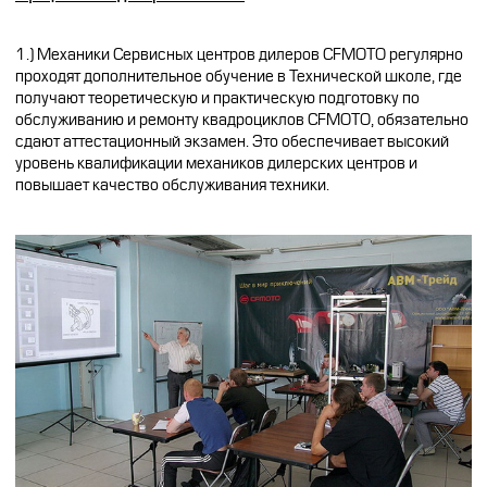
CFMOTO ФИНАНС
Дилеры
ЛИЗИНГ
1.) Механики Сервисных центров дилеров CFMOTO регулярно
проходят дополнительное обучение в
Технической школе
, где
Найти дилера
СТАТЬ ПОСТАВЩИКОМ
получают теоретическую и практическую подготовку по
Конфигуратор
обслуживанию и ремонту квадроциклов CFMOTO, обязательно
Стать дилером
сдают аттестационный экзамен. Это обеспечивает высокий
уровень квалификации механиков дилерских центров и
повышает качество обслуживания техники.