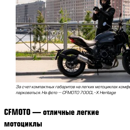
CFMOTO ФИНАНС
Дилеры
ЛИЗИНГ
Найти дилера
СТАТЬ ПОСТАВЩИКОМ
Конфигуратор
Стать дилером
За счет компактных габаритов на легких мотоциклах комф
парковаться. На фото — CFMOTO 700CL-X Heritage
CFMOTO — отличные легкие
мотоциклы