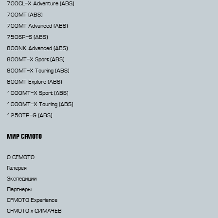
700CL-X
Adventure (ABS)
700MT
(ABS)
700MT Advanced
(ABS)
750SR-S
(ABS)
800NK
Advanced (ABS)
800MT-X
Sport (ABS)
800MT-X
Touring (ABS)
800MT
Explore (ABS)
1000MT-X
Sport (ABS)
1000MT-X
Touring (ABS)
1250TR-G
(ABS)
МИР CFMOTO
О CFMOTO
Галерея
Экспедиции
Партнеры
CFMOTO Experience
CFMOTO х СИМАЧЁВ