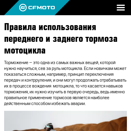
Правила использования
ПРОДУКЦИЯ
переднего и заднего тормоза
МИР CFMOTO
КВАДРОЦИКЛЫ
мотоцикла
НОВОСТИ
МОТОЦИКЛЫ
О CFMOTO
Торможение – это одна из самых важных вещей, которой
ВОПРОС-ОТВЕТ
нужно научиться, сев за руль мотоцикла. Если новичкам может
ЭКИПИРОВКА
ГАЛЕРЕЯ
показаться сложным, например, принцип переключения
ТЕСТ-ДРАЙВ
передач и контррулени
я,
и они могут продолжать отрабатывать
НАШИ ПОБЕДЫ
АКСЕССУАРЫ
их в процессе вождения мотоцикла, то что касается навыков
CFMOTO ЭКСПЕРТ
торможения, их нужно изучить в первую очередь, ведь именно
ТЕСТ-ДРАЙВ CFMOTO
ПУТЕШЕСТВИЯ
ЗАПЧАСТИ
правильное применение тормозов является наиболее
ВХОД
действенным способом избежать аварии.
ДЛЯ ДИЛЕРОВ
CFMOTO EXPERIENCE
CFMOTO EXPERIENCE
КВАДРОЦИКЛЫ
МАСЛО
CFMOTO РЕКОМЕНДУЕТ
CFMOTO Х СИМАЧЁВ
CFMOTO TRAVEL
МОТОЦИКЛЫ