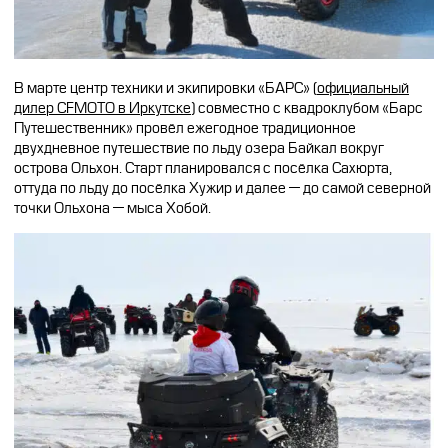
CFMOTO ФИНАНС
Дилеры
ЛИЗИНГ
Найти дилера
СТАТЬ ПОСТАВЩИКОМ
В марте центр техники и экипировки «БАРС» (
официальный
Конфигуратор
дилер CFMOTO в Иркутске
) совместно с квадроклубом «Барс
Стать дилером
Путешественник» провёл ежегодное традиционное
двухдневное путешествие по льду озера Байкал вокруг
острова Ольхон. Старт планировался с посёлка Сахюрта,
оттуда по льду до посёлка Хужир и далее — до самой северной
точки Ольхона — мыса Хобой.