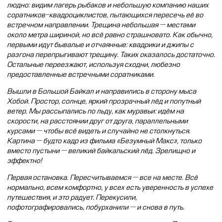
людно: видим лагерь рыбаков и небольшую компанию наших
соратников-квадроциклистов, пытающихся пересечь её во
встречном направлении. Трещина небольшая — местами
около метра шириной, но всё равно страшновато. Как обычно,
первыми идут бывалые и отчаянные: квадрики и джипы с
разгона перепрыгивают трещину. Таких оказалось достаточно.
Остальные переезжают, используя сходни, любезно
предоставленные встречными соратниками.
Вышли в Большой Байкал и направились в сторону мыса
Хобой. Простор, солнце, яркий прозрачный лёд и попутный
ветер. Мы рассыпались по льду, как муравьи: идём на
скорости, на расстоянии друг от друга, параллельными
курсами — чтобы всё видеть и случайно не столкнуться.
Картина — будто кадр из фильма «Безумный Макс», только
вместо пустыни — великий байкальский лёд. Зрелищно и
эффектно!
Первая остановка. Пересчитываемся — все на месте. Всё
нормально, всем комфортно, у всех есть уверенность в успехе
путешествия, и это радует. Перекусили,
пофотографировались, побурханили — и снова в путь.