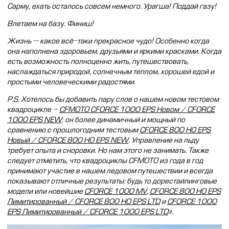
Сарму, ехать осталось совсем немного. Урагша! Поддай газу!
Влетаем на базу. Финиш!
Жизнь — какое всё-таки прекрасное чудо! Особенно когда
она наполнена здоровьем, друзьями и яркими красками. Когда
есть возможность полноценно жить, путешествовать,
наслаждаться природой, солнечным теплом, хорошей едой и
простыми человеческими радостями.
P.S. Хотелось бы добавить пару слов о нашем новом тестовом
квадроцикле –
CFMOTO CFORCE 1000 EPS Новом / CFORCE
1000 EPS NEW
: он более динамичный и мощный по
сравнению с прошлогодним тестовым
CFORCE 800 HO EPS
Новый / CFORCE 800 HO EPS NEW
. Управление на льду
требует опыта и сноровки. Но нам этого не занимать. Также
следует отметить, что квадроциклы CFMOTO из года в год
принимают участие в нашем ледовом путешествии и всегда
показывают отличные результаты: будь то дорестайлинговые
модели или новейшие
CFORCE 1000 MV
,
CFORCE 800 HO EPS
Лимитированный / CFORCE 800 HO EPS LTD
и
CFORCE 1000
EPS Лимитированный / CFORCE 1000 EPS LTD
».