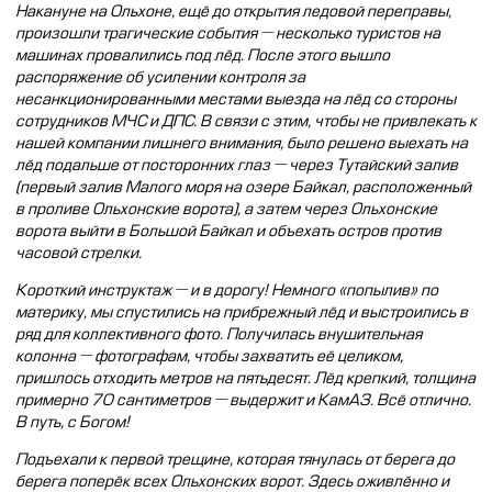
Накануне на Ольхоне, ещё до открытия ледовой переправы,
произошли трагические события — несколько туристов на
машинах провалились под лёд. После этого вышло
распоряжение об усилении контроля за
несанкционированными местами выезда на лёд со стороны
сотрудников МЧС и ДПС. В связи с этим, чтобы не привлекать к
нашей компании лишнего внимания, было решено выехать на
лёд подальше от посторонних глаз — через Тутайский залив
(первый залив Малого моря на озере Байкал, расположенный
в проливе Ольхонские ворота), а затем через Ольхонские
ворота выйти в Большой Байкал и объехать остров против
часовой стрелки.
Короткий инструктаж — и в дорогу! Немного «попылив» по
материку, мы спустились на прибрежный лёд и выстроились в
ряд для коллективного фото. Получилась внушительная
колонна — фотографам, чтобы захватить её целиком,
пришлось отходить метров на пятьдесят. Лёд крепкий, толщина
примерно 70 сантиметров — выдержит и КамАЗ. Всё отлично.
В путь, с Богом!
Подъехали к первой трещине, которая тянулась от берега до
берега поперёк всех Ольхонских ворот. Здесь оживлённо и