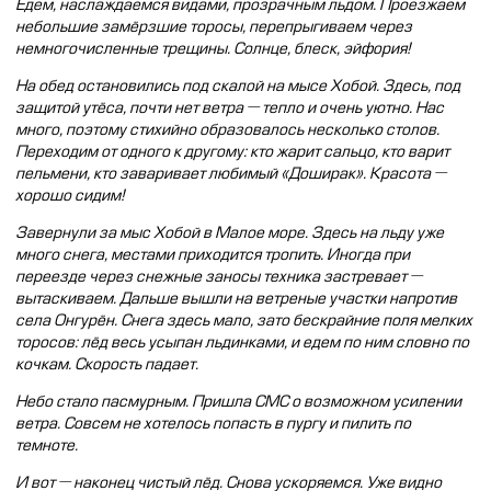
Едем, наслаждаемся видами, прозрачным льдом. Проезжаем
небольшие замёрзшие торосы, перепрыгиваем через
немногочисленные трещины. Солнце, блеск, эйфория!
На обед остановились под скалой на мысе Хобой. Здесь, под
защитой утёса, почти нет ветра — тепло и очень уютно. Нас
много, поэтому стихийно образовалось несколько столов.
Переходим от одного к другому: кто жарит сальцо, кто варит
пельмени, кто заваривает любимый «Доширак». Красота —
хорошо сидим!
Завернули за мыс Хобой в Малое море. Здесь на льду уже
много снега, местами приходится тропить. Иногда при
переезде через снежные заносы техника застревает —
вытаскиваем. Дальше вышли на ветреные участки напротив
села Онгурён. Снега здесь мало, зато бескрайние поля мелких
торосов: лёд весь усыпан льдинками, и едем по ним словно по
кочкам. Скорость падает.
Небо стало пасмурным. Пришла СМС о возможном усилении
ветра. Совсем не хотелось попасть в пургу и пилить по
темноте.
И вот — наконец чистый лёд. Снова ускоряемся. Уже видно