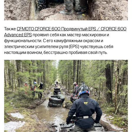
Также
CFMOTO CFORCE 600 Продвинутый EPS / CFORCE 600
Advanced EPS
проявил себя как мастер маскировки и
функциональности. С его камуфляжным окрасом и
электрическим усилителем руля (EPS) чувствуешь себя
настоящим воином, бесстрашно пробивая свой путь.