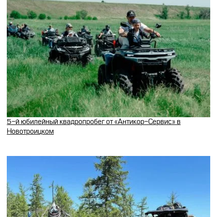
5-й юбилейный квадропробег от «Антикор-Сервис» в
Новотроицком