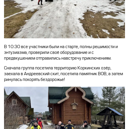
CFMOTO ФИНАНС
Дилеры
ЛИЗИНГ
Найти дилера
СТАТЬ ПОСТАВЩИКОМ
Конфигуратор
Стать дилером
В 10:30 все участники были на старте, полны решимости и
энтузиазма, проверили своё оборудование и с
предвкушением отправились навстречу приключениям.
Сначала группа посетила территорию Коркинских озёр,
заехала в Андреевский скит, посетила памятник ВОВ, а затем
ринулась покорять бездорожье!