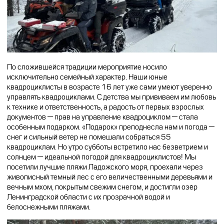
CFMOTO ФИНАНС
Дилеры
ЛИЗИНГ
Найти дилера
СТАТЬ ПОСТАВЩИКОМ
Конфигуратор
Стать дилером
По сложившейся традиции мероприятие носило
исключительно семейный характер. Наши юные
квадроциклисты в возрасте 16 лет уже сами умеют уверенно
управлять квадроциклами. С детства мы прививаем им любовь
к технике и ответственность, а радость от первых взрослых
документов — прав на управление квадроциклом — стала
особенным подарком. «Подарок» преподнесла нам и погода —
снег и сильный ветер не помешали собраться 55
квадроциклам. Но утро субботы встретило нас безветрием и
солнцем — идеальной погодой для квадроциклистов! Мы
посетили лучшие пляжи Ладожского моря, проехали через
живописный темный лес с его величественными деревьями и
вечным мхом, покрытым свежим снегом, и достигли озёр
Ленинградской области с их прозрачной водой и
белоснежными пляжами.