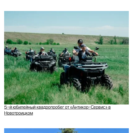
5-й юбилейный квадропробег от «Антикор-Сервис» в
Новотроицком