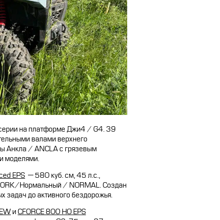
серии на платформе Джи4 / G4. 39
ительными валами верхнего
ы Анкла / ANCLA с грязевым
и моделями.
ced EPS
— 580 куб. см, 45 л.с.,
/ WORK/Нормальный / NORMAL. Создан
ых задач до активного бездорожья.
NEW
и
CFORCE 800 HO EPS