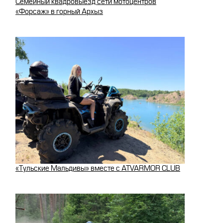
Семейный квадровыезд сети мотоцентров
«Форсаж» в горный Архыз
«Тульские Мальдивы» вместе с ATVARMOR CLUB