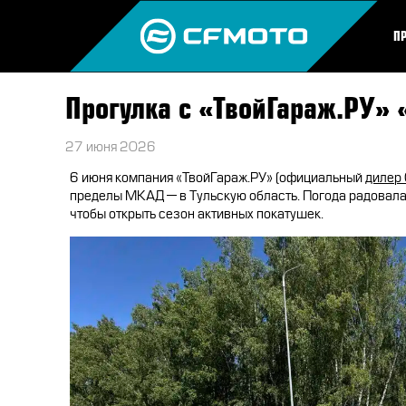
П
Прогулка с «ТвойГараж.РУ» 
27 июня 2026
6 июня компания «ТвойГараж.РУ» (официальный
дилер
пределы МКАД — в Тульскую область. Погода радовала: 
чтобы открыть сезон активных покатушек.