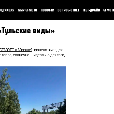
РОДУКЦИЯ
МИР CFMOTO
НОВОСТИ
ВОПРОС-ОТВЕТ
ТЕСТ-ДРАЙВ
CFMOT
КВАДРОЦИКЛЫ
О CFMOTO
ТЕСТ-ДРАЙВ C
«Тульские виды»
МОТОЦИКЛЫ
ГАЛЕРЕЯ
CFMOTO EXPER
ЭКИПИРОВКА
НАШИ ПОБЕДЫ
CFMOTO TRA
 CFMOTO в Москве
) провела выезд за
тепло, солнечно — идеально для того,
АКСЕССУАРЫ
ПУТЕШЕСТВИЯ
ЗАПЧАСТИ
CFMOTO EXPERIENCE
МАСЛО
CFMOTO Х СИМАЧЁВ
CFMOTO РЕКОМЕНДУЕТ
CFMOTO ФИНАНС
ЛИЗИНГ