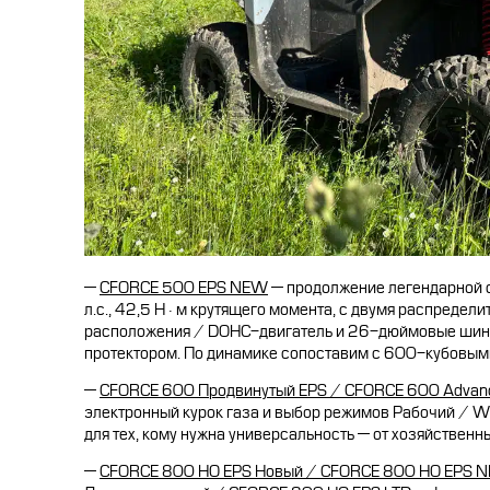
—
CFORCE 500 EPS NEW
— продолжение легендарной 
л.с., 42,5 Н·м крутящего момента, с двумя распредел
расположения / DOHC-двигатель и 26-дюймовые шин
протектором. По динамике сопоставим с 600-кубовым
—
CFORCE 600 Продвинутый EPS / CFORCE 600 Advan
электронный курок газа и выбор режимов Рабочий 
для тех, кому нужна универсальность — от хозяйственн
—
CFORCE 800 HO EPS Новый / CFORCE 800 HO EPS 