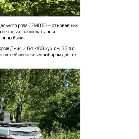
дельного ряда CFMOTO — от новейших
не только наблюдать, но и
олонны были:
ме Джи4 / G4. 408 куб. см, 33 л.с.,
делают её идеальным выбором для тех,