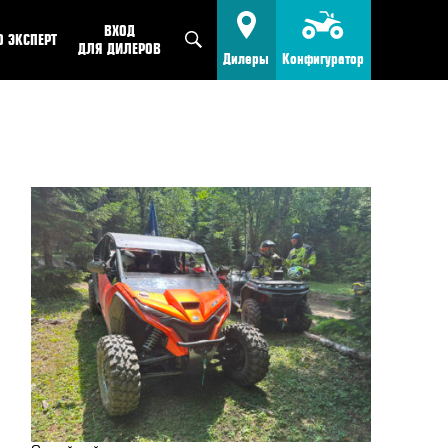
ВХОД
O ЭКСПЕРТ
ДЛЯ ДИЛЕРОВ
Дилеры
Конфигуратор
FMOTO
КВАДРОЦИКЛЫ
Найти дилера
IENCE
МОТОЦИКЛЫ
Стать дилером
VEL