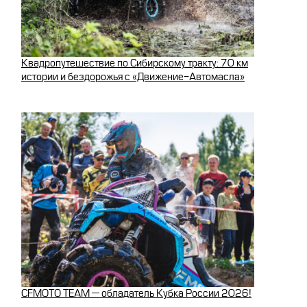
Квадропутешествие по Сибирскому тракту: 70 км
истории и бездорожья с «Движение-Автомасла»
CFMOTO TEAM — обладатель Кубка России 2026!