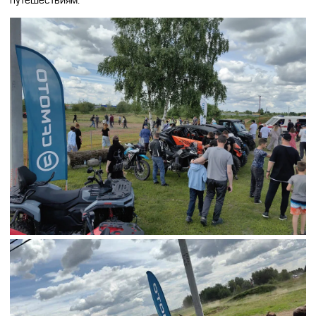
путешествиям.
CFMOTO ФИНАНС
Дилеры
ЛИЗИНГ
Найти дилера
СТАТЬ ПОСТАВЩИКОМ
Конфигуратор
Стать дилером