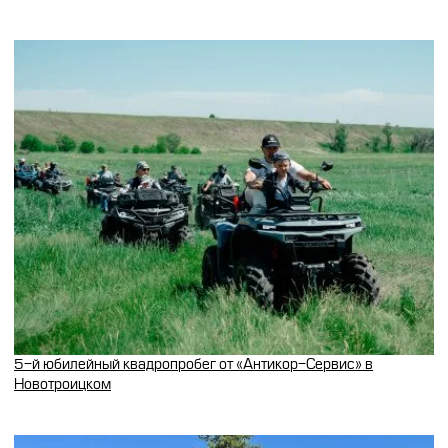
5-й юбилейный квадропробег от «Антикор-Сервис» в
Новотроицком