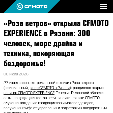
«Роза ветров» открыла CFMOTO
ПРОДУКЦИЯ
EXPERIENCE в Рязани: 300
МИР CFMOTO
КВАДРОЦИКЛЫ
человек, море драйва и
НОВОСТИ
МОТОЦИКЛЫ
О CFMOTO
техника, покоряющая
ВОПРОС-ОТВЕТ
бездорожье!
ЭКИПИРОВКА
ГАЛЕРЕЯ
ТЕСТ-ДРАЙВ
НАШИ ПОБЕДЫ
АКСЕССУАРЫ
08 июля 2026
CFMOTO ЭКСПЕРТ
ТЕСТ-ДРАЙВ CFMOTO
ПУТЕШЕСТВИЯ
ЗАПЧАСТИ
27 июня салон экстремальной техники «Роза ветров»
ВХОД
(официальный
дилер CFMOTO в Рязани
) грандиозно открыл
ДЛЯ ДИЛЕРОВ
CFMOTO EXPERIENCE
CFMOTO EXPERIENCE
КВАДРОЦИКЛЫ
МАСЛО
полигон CFMOTO EXPERIENCE
. Теперь в Рязанской области
есть площадка для тестов всей линейки техники CFMOTO,
обучения вождению квадроциклов и мотовездеходов,
CFMOTO РЕКОМЕНДУЕТ
CFMOTO Х СИМАЧЁВ
CFMOTO TRAVEL
МОТОЦИКЛЫ
получения кайфа от управления и подготовки к внедорожным