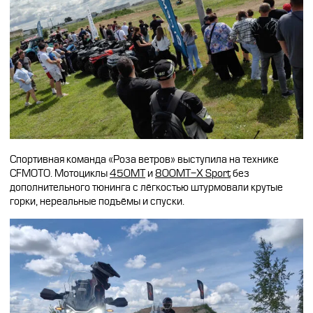
Спортивная команда «Роза ветров» выступила на технике
CFMOTO. Мотоциклы
450MT
и
800MT-X Sport
без
дополнительного тюнинга с лёгкостью штурмовали крутые
горки, нереальные подъёмы и спуски.