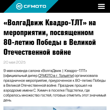
«ВолгаДвиж Квадро-ТЛТ» на
ПРОДУКЦИЯ
мероприятии, посвященном
МИР CFMOTO
КВАДРОЦИКЛЫ
80-летию Победы в Великой
НОВОСТИ
МОТОЦИКЛЫ
О CFMOTO
Отечественной войне
ВОПРОС-ОТВЕТ
ЭКИПИРОВКА
ГАЛЕРЕЯ
20 мая 2025
ТЕСТ-ДРАЙВ
НАШИ ПОБЕДЫ
АКСЕССУАРЫ
9 мая команда салона «ВолгаДвиж | Квадро-ТЛТ»
CFMOTO ЭКСПЕРТ
(официальный дилер
CFMOTO в г. Тольятти
) организовала
ТЕСТ-ДРАЙВ CFMOTO
ПУТЕШЕСТВИЯ
ЗАПЧАСТИ
праздничное мероприятие, приуроченное к 80-летию Победы
ВХОД
в Великой Отечественной войне. Праздник прошел на
ДЛЯ ДИЛЕРОВ
CFMOTO EXPERIENCE
CFMOTO EXPERIENCE
КВАДРОЦИКЛЫ
МАСЛО
аэродроме имени С. Химич в поселке Подстепки, где
собралось множество гостей, готовых отметить этот значимый
день.
CFMOTO РЕКОМЕНДУЕТ
CFMOTO Х СИМАЧЁВ
CFMOTO TRAVEL
МОТОЦИКЛЫ