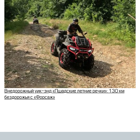
Внедорожный уик-энд «Пшадские летние речки»: 130 км
бездорожья с «Форсаж»