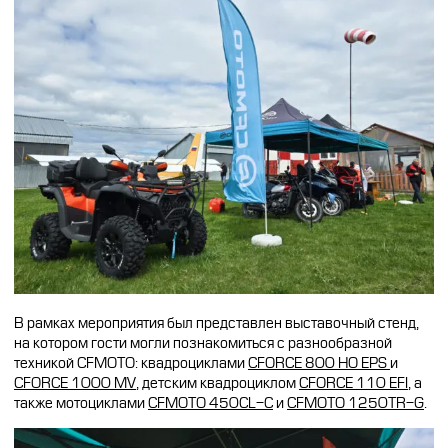
CFMOTO ФИНАНС
Дилеры
ЛИЗИНГ
Найти дилера
СТАТЬ ПОСТАВЩИКОМ
Конфигуратор
Стать дилером
В рамках мероприятия был представлен выставочный стенд,
на котором гости могли познакомиться с разнообразной
техникой CFMOTO: квадроциклами
CFORCE 800 HO EPS
и
CFORCE 1000 MV
, детским квадроциклом
CFORCE 110 EFI
, а
также мотоциклами
CFMOTO 450CL-C
и
CFMOTO 1250TR-G
.