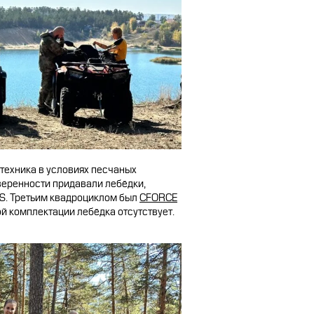
СТАТЬ ПОСТАВЩИКОМ
 техника в условиях песчаных
Уверенности придавали лебёдки,
S. Третьим квадроциклом был
CFORCE
вой комплектации лебёдка отсутствует.