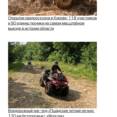
Открытие квадросезона в Кирове: 118 участников
и 90 единиц техники на самом масштабном
выезде в истории области
Внедорожный уик-энд «Пшадские летние речки»:
130 км бездорожья с «Форсаж»