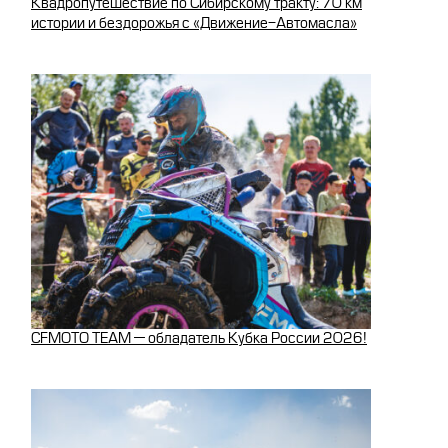
Квадропутешествие по Сибирскому тракту: 70 км
истории и бездорожья с «Движение-Автомасла»
CFMOTO TEAM — обладатель Кубка России 2026!