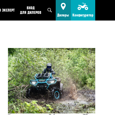
ВХОД
O ЭКСПЕРТ
ДЛЯ ДИЛЕРОВ
Дилеры
Конфигуратор
FMOTO
КВАДРОЦИКЛЫ
Найти дилера
IENCE
МОТОЦИКЛЫ
Стать дилером
VEL