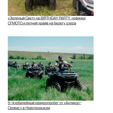
«Зеленый Свет» на BIRTHDAY PARTY: новинки
CFMOTO и летний драйв на берегу озера
5-й юбилейный квадропробег от «Антикор-
Сервис» в Новотроицком