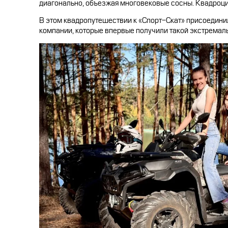
диагонально, объезжая многовековые сосны. Квадроци
В этом квадропутешествии к «Спорт-Скат» присоедини
компании, которые впервые получили такой экстремал