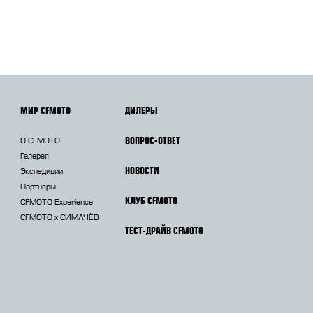
МИР CFMOTO
ДИЛЕРЫ
ВОПРОС-ОТВЕТ
О CFMOTO
Галерея
НОВОСТИ
Экспедиции
Партнеры
КЛУБ CFMOTO
CFMOTO Experience
CFMOTO х СИМАЧЁВ
ТЕСТ-ДРАЙВ CFMOTO