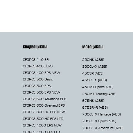
КВАДРОЦИКЛЫ
МОТОЦИКЛЫ
CFORCE 110 EFI
250NK
(ABS)
CFORCE 400L EPS
300CL-X
(ABS)
CFORCE 400 EPS NEW
450SR
(ABS)
CFORCE 500 Basic
450CL-C
(ABS)
CFORCE 500 EPS
450MT
Sport (ABS)
CFORCE 500 EPS NEW
450MT
Touring (ABS)
CFORCE 600 Advanced EPS
675NK
(ABS)
CFORCE 600 Overland EPS
675SR-R
(ABS)
CFORCE 800 HO EPS
NEW
700CL-X
Heritage (ABS)
CFORCE 800 HO EPS LTD
700CL-X
Sport (ABS)
CFORCE 1000 EPS
NEW
700CL-X
Adventure (ABS)
CFORCE 1000 EPS LTD