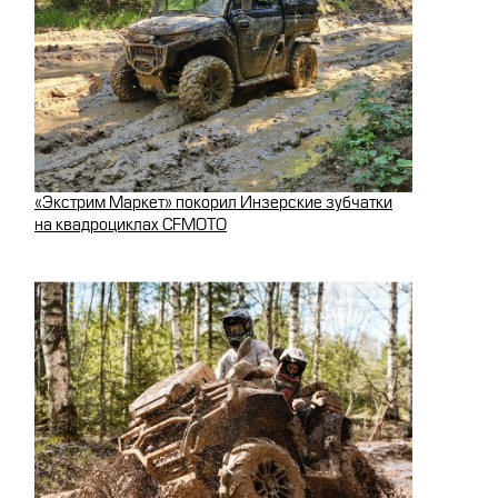
«Экстрим Маркет» покорил Инзерские зубчатки
на квадроциклах CFMOTO