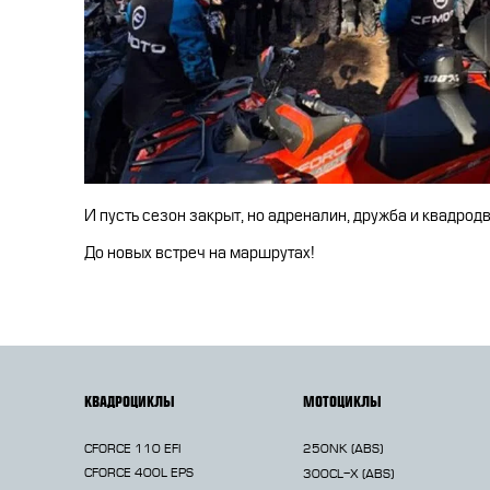
И пусть сезон закрыт, но адреналин, дружба и квадрод
До новых встреч на маршрутах!
КВАДРОЦИКЛЫ
МОТОЦИКЛЫ
CFORCE 110 EFI
250NK
(ABS)
CFORCE 400L EPS
300CL-X
(ABS)