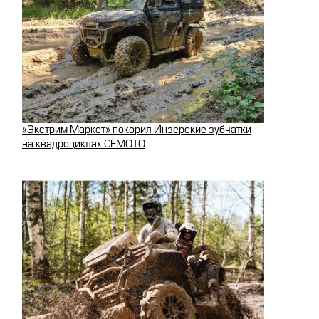
«Экстрим Маркет» покорил Инзерские зубчатки
на квадроциклах CFMOTO