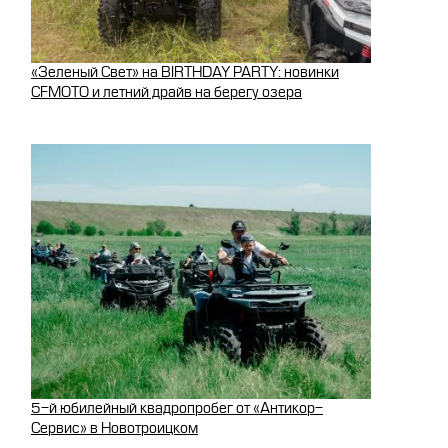
«Зеленый Свет» на BIRTHDAY PARTY: новинки
CFMOTO и летний драйв на берегу озера
5-й юбилейный квадропробег от «Антикор-
Сервис» в Новотроицком