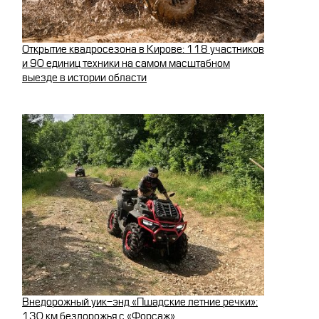
Открытие квадросезона в Кирове: 118 участников
и 90 единиц техники на самом масштабном
выезде в истории области
Внедорожный уик-энд «Пшадские летние речки»:
130 км бездорожья с «Форсаж»