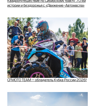
Квадропутешествие по Сибирскому тракту: 70 км
истории и бездорожья с «Движение-Автомасла»
CFMOTO TEAM — обладатель Кубка России 2026!