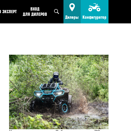
ВХОД
O ЭКСПЕРТ
ДЛЯ ДИЛЕРОВ
Дилеры
Конфигуратор
FMOTO
КВАДРОЦИКЛЫ
Найти дилера
IENCE
МОТОЦИКЛЫ
Стать дилером
VEL