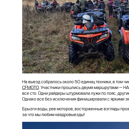
На выезд собралось около 50 единиц техники, в том чи
CFMOTO
. Участники прошлись двумя маршрутами — HAR
все сто. Одни райдеры штурмовали лужи по пояс, друг
Однако все без исключения финишировали с яркими э
Брызги воды, рев моторов, восторженные взгляды про
за что мы любим квадровыезды!