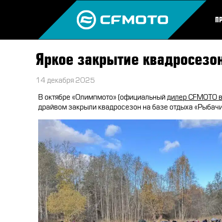
П
Яркое закрытие квадросезо
14 декабря 2025
В октябре «Олимпмото» (официальный
дилер CFMOTO в
драйвом закрыли квадросезон на базе отдыха «Рыбачи