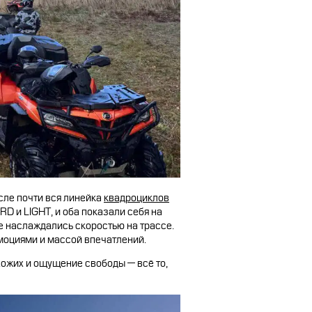
СТАТЬ ПОСТАВЩИКОМ
сле почти вся линейка
квадроциклов
D и LIGHT, и оба показали себя на
ие наслаждались скоростью на трассе.
моциями и массой впечатлений.
хожих и ощущение свободы — всё то,