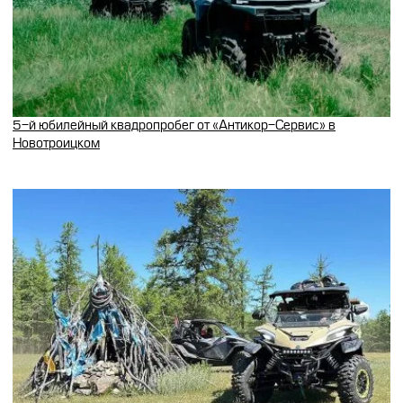
5-й юбилейный квадропробег от «Антикор-Сервис» в
Новотроицком