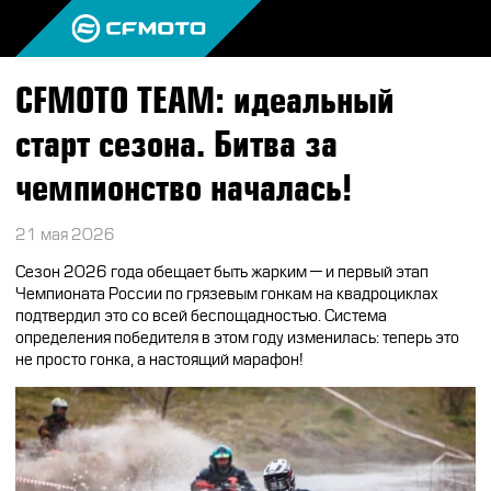
CFMOTO TEAM: идеальный
ПРОДУКЦИЯ
старт сезона. Битва за
МИР CFMOTO
КВАДРОЦИКЛЫ
чемпионство началась!
НОВОСТИ
МОТОЦИКЛЫ
О CFMOTO
21 мая 2026
ВОПРОС-ОТВЕТ
ЭКИПИРОВКА
ГАЛЕРЕЯ
Сезон 2026 года обещает быть жарким — и первый этап
ТЕСТ-ДРАЙВ
Чемпионата России по грязевым гонкам на квадроциклах
НАШИ ПОБЕДЫ
АКСЕССУАРЫ
подтвердил это со всей беспощадностью. Система
CFMOTO ЭКСПЕРТ
определения победителя в этом году изменилась: теперь это
ТЕСТ-ДРАЙВ CFMOTO
ПУТЕШЕСТВИЯ
ЗАПЧАСТИ
не просто гонка, а настоящий марафон!
ВХОД
ДЛЯ ДИЛЕРОВ
CFMOTO EXPERIENCE
CFMOTO EXPERIENCE
КВАДРОЦИКЛЫ
МАСЛО
CFMOTO РЕКОМЕНДУЕТ
CFMOTO Х СИМАЧЁВ
CFMOTO TRAVEL
МОТОЦИКЛЫ