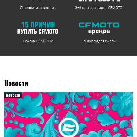
CFMOTO ФИНАНС
Дилеры
Для юридических лиц
3-й год гарантии на CFMOTO!
ЛИЗИНГ
Найти дилера
СТАТЬ ПОСТАВЩИКОМ
Конфигуратор
Стать дилером
Почему CFMOTO?
С выкупом для физлиц
Новости
Новости