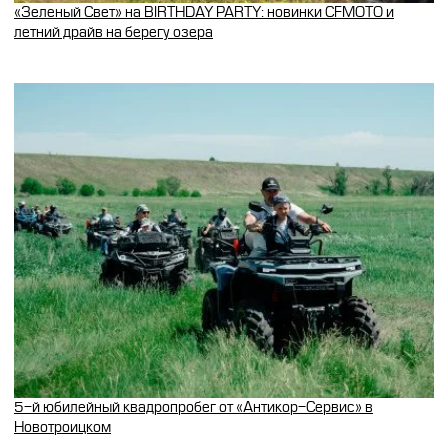
«Зеленый Свет» на BIRTHDAY PARTY: новинки CFMOTO и
летний драйв на берегу озера
5-й юбилейный квадропробег от «Антикор-Сервис» в
Новотроицком