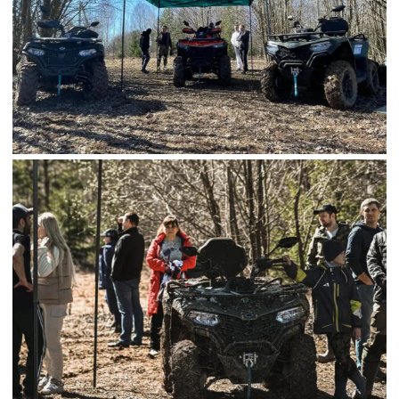
CFMOTO ФИНАНС
Дилеры
ЛИЗИНГ
Найти дилера
СТАТЬ ПОСТАВЩИКОМ
Конфигуратор
Стать дилером