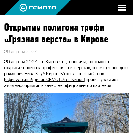
Открытие полигона трофи
ПРОДУКЦИЯ
«Грязная верста» в Кирове
МИР CFMOTO
КВАДРОЦИКЛЫ
29 апреля 2024
НОВОСТИ
МОТОЦИКЛЫ
О CFMOTO
20 апреля 2024 г. в Кирове, п. Дороничи, состоялось
ВОПРОС-ОТВЕТ
открытие полигона трофи «Грязная верста», посвященное дню
ЭКИПИРОВКА
ГАЛЕРЕЯ
рождения Нива Клуб Киров. Мотосалон «ПитСтоп»
ТЕСТ-ДРАЙВ
(
официальный дилер CFMOTO в г. Киров
) принял участие в
НАШИ ПОБЕДЫ
АКСЕССУАРЫ
этом мероприятии в качестве официального партнера.
CFMOTO ЭКСПЕРТ
ТЕСТ-ДРАЙВ CFMOTO
ПУТЕШЕСТВИЯ
ЗАПЧАСТИ
ВХОД
ДЛЯ ДИЛЕРОВ
CFMOTO EXPERIENCE
CFMOTO EXPERIENCE
КВАДРОЦИКЛЫ
МАСЛО
CFMOTO РЕКОМЕНДУЕТ
CFMOTO Х СИМАЧЁВ
CFMOTO TRAVEL
МОТОЦИКЛЫ